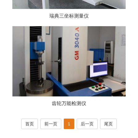
瑞典三坐标测量仪
齿轮万能检测仪
首页
前一页
1
后一页
尾页