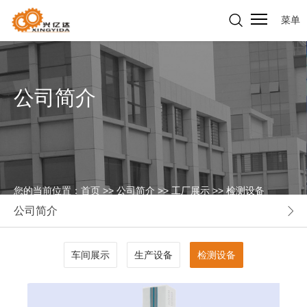
菜单
公司简介
您的当前位置：
首页
>>
公司简介
>>
工厂展示
>>
检测设备
公司简介
车间展示
生产设备
检测设备