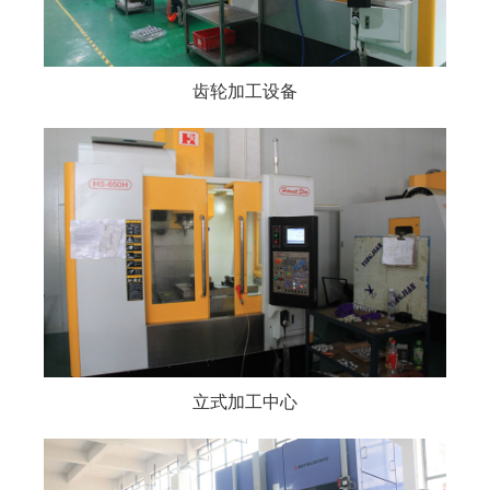
齿轮加工设备
立式加工中心