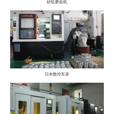
砂轮磨齿机
日本数控车床