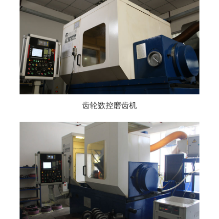
齿轮数控磨齿机