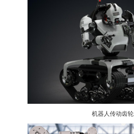
机器人传动齿轮