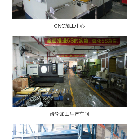
CNC加工中心
齿轮加工生产车间