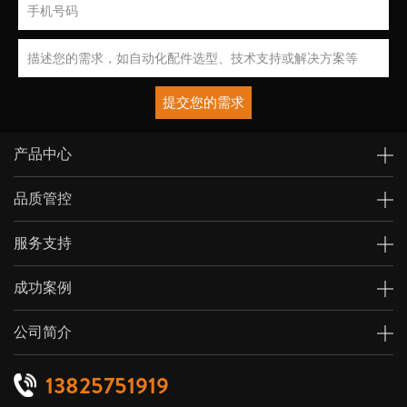
提交您的需求
产品中心
品质管控
服务支持
成功案例
公司简介
13825751919